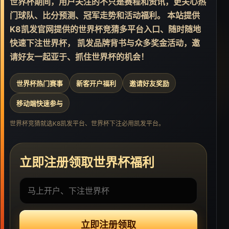
世界杯期间，用户关注的不只是赛程和资讯，更关心热
门球队、比分预测、冠军走势和活动福利。 本站提供
K8凯发官网提供的世界杯竞猜多平台入口、随时随地
快速下注世界杯， 凯发品牌背书与众多奖金活动，邀
请好友一起亚于、抓住世界杯的机会！
世界杯热门赛事
新客开户福利
邀请好友奖励
移动端快速参与
世界杯竞猜就选K8凯发平台、世界杯下注必用凯发平台。
立即注册领取世界杯福利
立即注册领取