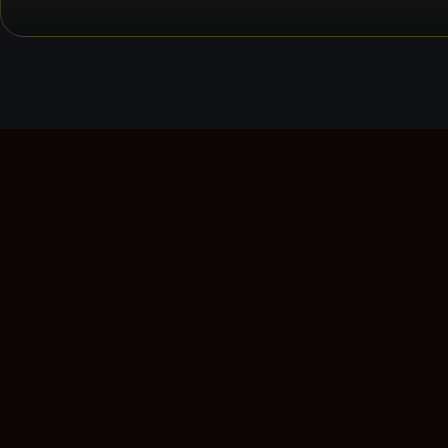
🎰 凯发网址app老虎机与捕鱼
🃏 凯发网站app真人娱乐城